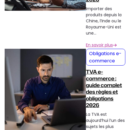
Importer des
produits depuis la
Chine, l’Inde ou le
Royaume-Uni est
une…
En savoir plus
Obligations e-
commerce
TVA e-
commerce :
guide complet
des règles et
obligations
2026
La TVA est
aujourd’hui l’un des
sujets les plus