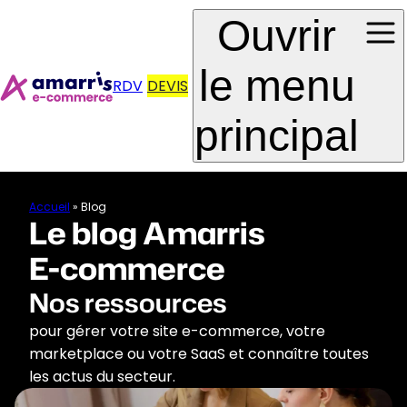
Skip to
Aller au
Ouvrir
navigation
contenu
le menu
RDV
DEVIS
principal
Accueil
»
Blog
Le blog Amarris
E-commerce
Nos ressources
pour gérer votre site e-commerce, votre
marketplace ou votre SaaS et connaître toutes
les actus du secteur.