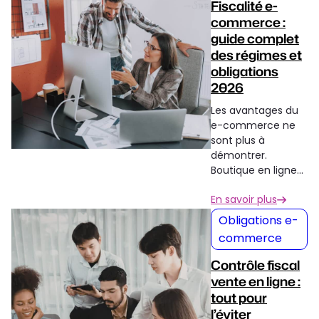
Fiscalité e-
commerce :
guide complet
des régimes et
obligations
2026
Les avantages du
e-commerce ne
sont plus à
démontrer.
Boutique en ligne…
En savoir plus
Obligations e-
commerce
Contrôle fiscal
vente en ligne :
tout pour
l’éviter