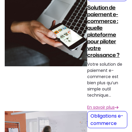
Solution de
paiement e-
commerce :
quelle
plateforme
pour piloter
votre
croissance ?
Votre solution de
paiement e-
commerce est
bien plus qu’un
simple outil
technique…
En savoir plus
Obligations e-
commerce