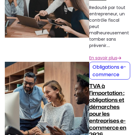
Redouté par tout
entrepreneur, un
contrôle fiscal
peut
malheureusement
tomber sans
prévenir.…
En savoir plus
Obligations e-
commerce
TVA à
l’importation :
obligations et
démarches
pour les
entreprises e-
commerce en
2026