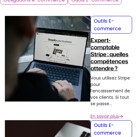
Outils E-
commerce
Expert-
comptable
Stripe : quelles
compétences
attendre ?
Vous utilisez Stripe
pour
l’encaissement de
vos clients. Si tout
se passe…
En savoir plus
Outils E-
commerce